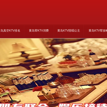
黄岛真空KTV排名
黄岛荤KTV消费
黄岛KTV陪唱公主
黄岛KTV荤攻