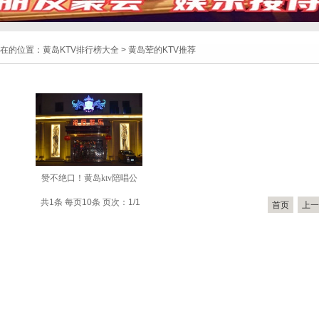
在的位置：
黄岛KTV排行榜大全
> 黄岛荤的KTV推荐
赞不绝口！黄岛ktv陪唱公
共1条 每页10条 页次：1/1
首页
上一