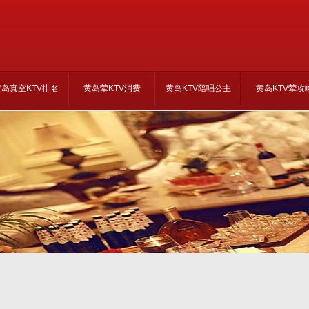
黄岛真空KTV排名
黄岛荤KTV消费
黄岛KTV陪唱公主
黄岛KTV荤攻