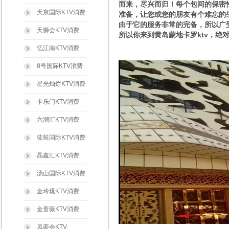
而来，尽兴而归！每个包间的保密
天京国际KTV消费
准备，让您或您的朋友有个难忘的生
由于它的服务非常的完备，所以广
天狮会KTV消费
所以你来到黄岛蒙地卡罗ktv，绝
忆江南KTV消费
8号国际KTV消费
星光灿烂KTV消费
卡乐门KTV消费
六潮汇KTV消费
蓝蛙国际KTV消费
晶鑫汇KTV消费
汤山国际KTV消费
金玲珑KTV消费
金蔷薇KTV消费
凤銮会KTV