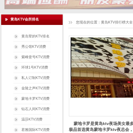
黄岛KTV会所排名
您现在的位置：
黄岛KTV排行榜大全
黄岛荤的KTV排名
秀公馆KTV消费
紫峰壹号KTV消费
环球1号KTV消费
私人订制KTV消费
金陵之声KTV消费
蒙地卡罗KTV消费
钻石人间KTV消费
温莎KTV消费
蒙地卡罗是黄岛ktv夜场美女最
极品首选黄岛蒙地卡罗ktv夜总
君雅国际KTV消费