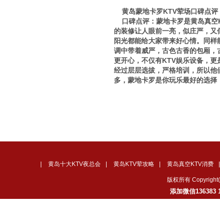
黄岛蒙地卡罗KTV荤场口碑点评
口碑点评：蒙地卡罗是黄岛真空K
的装修让人眼前一亮，似庄严，又
阳光都能给大家带来好心情。同样
调中带着威严，古色古香的包厢，
更开心，不仅有KTV娱乐设备，更
经过层层选拔，严格培训，所以他
多，蒙地卡罗是你玩乐最好的选择
|
黄岛十大KTV夜总会
|
黄岛KTV荤攻略
|
黄岛真空KTV消费
版权所有 Copyrig
添加微信136383