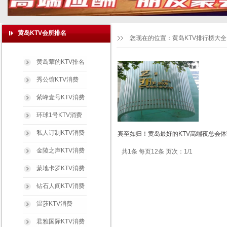
黄岛KTV会所排名
您现在的位置：
黄岛KTV排行榜大全
黄岛荤的KTV排名
秀公馆KTV消费
紫峰壹号KTV消费
环球1号KTV消费
私人订制KTV消费
宾至如归！黄岛最好的KTV高端夜总会体
金陵之声KTV消费
共1条 每页12条 页次：1/1
蒙地卡罗KTV消费
钻石人间KTV消费
温莎KTV消费
君雅国际KTV消费