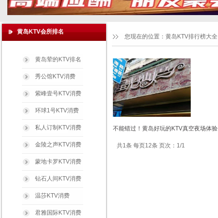
黄岛KTV会所排名
您现在的位置：
黄岛KTV排行榜大全
黄岛荤的KTV排名
秀公馆KTV消费
紫峰壹号KTV消费
环球1号KTV消费
私人订制KTV消费
不能错过！黄岛好玩的KTV真空夜场体验
金陵之声KTV消费
共1条 每页12条 页次：1/1
蒙地卡罗KTV消费
钻石人间KTV消费
温莎KTV消费
君雅国际KTV消费